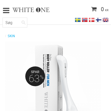
0
KR
SKIN
SPAR
63
%