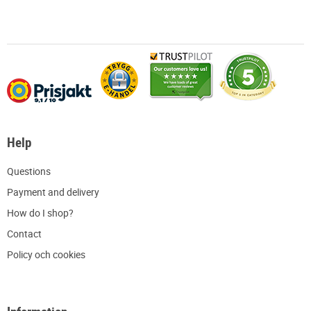
Help
Q
uestions
P
ayment and delivery
H
ow do I shop?
C
ontact
Policy och cookies