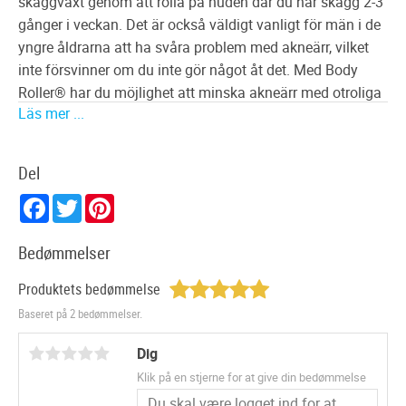
skäggväxt genom att rolla på huden där du har skägg 2-3
gånger i veckan. Det är också väldigt vanligt för män i de
yngre åldrarna att ha svåra problem med akneärr, vilket
inte försvinner om du inte gör något åt det. Med Body
Roller® har du möjlighet att minska akneärr med otroliga
Läs mer ...
resultat och efter ett tag helt bli av med dem.
Denna hudrollerna fungerar så att man rollar den på
huden där man vill att den ska verka, och man "lurar"
Del
därmed huden eller hårsäckarna att de är skadade, vilket
Facebook
Twitter
Pinterest
sätter igång dess läkesprocess genom att producera
kollagen. Huden läker då sakta och ärren kommer
Bedømmelser
försvinna mer och mer, och hårcellerna kommer börja
producera mer hår.
Produktets bedømmelse
Baseret på 2 bedømmelser.
Skinroller för män - Body Roller®
Dig
Body Roller® fungerar på alla sorters ärr och hudskador:
akneärr, brännskador, kirurgiska ärr, celluliter, bristningar
Klik på en stjerne for at give din bedømmelse
etc. Finns även som XL variant för enklare användning på