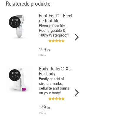
Relaterede produkter
Foot Feel™ - Elect
ric foot file
SPAR
50
%
Electric foot file -
Rechargeable &
100% Waterproof!
199
KR
399
KR
Body Roller® XL -
For body
SPAR
70
%
Easily get rid of
stretch marks,
cellulite and burns
on your body!
149
KR
499
KR