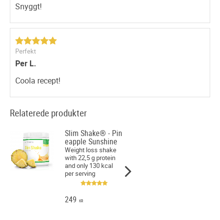
behöver inte vara onyttigt bara för att det är gott, vi lovar!
Snyggt!
Vad sägs t.ex om Protein Chocolate Brownies eller kanske
en Pineapple Sunshine Smoothie?
Som sagt, det är ganska kul att bredda vyerna på vad
Perfekt
som är nyttigt och vad som är mindre onyttigt! Prova och
Per L.
tyck till själv :)
Coola recept!
Relaterede produkter
Slim Shake® - Pin
eapple Sunshine
Weight loss shake
with 22,5 g protein
and only 130 kcal
per serving
249
KR