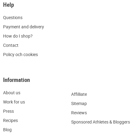
Help
Q
uestions
P
ayment and delivery
H
ow do I shop?
C
ontact
Policy och cookies
Information
About us
Affilliate
W
ork for us
Sitemap
Press
R
eviews
Recipes
Sponsored Athletes & Bloggers
Blog