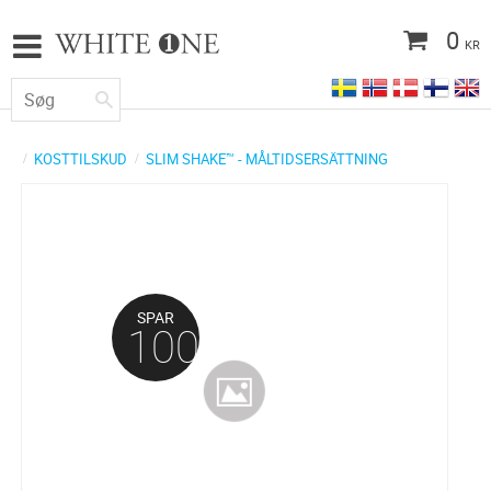
0
KR
KOSTTILSKUD
SLIM SHAKE™ - MÅLTIDSERSÄTTNING
SPAR
100
%