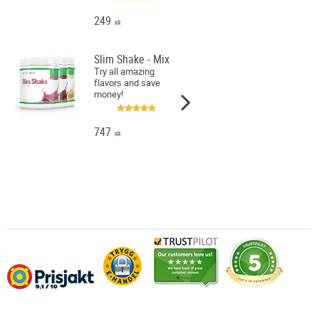
249
KR
Slim Shake - Mix
Try all amazing
flavors and save
money!
747
KR