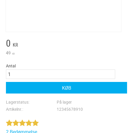
Nedsat pris:
0
KR
Original pris:
49
KR
Antal
KØB
Lagerstatus
På lager
Artikelnr.
12345678910
2 Bedømmelse