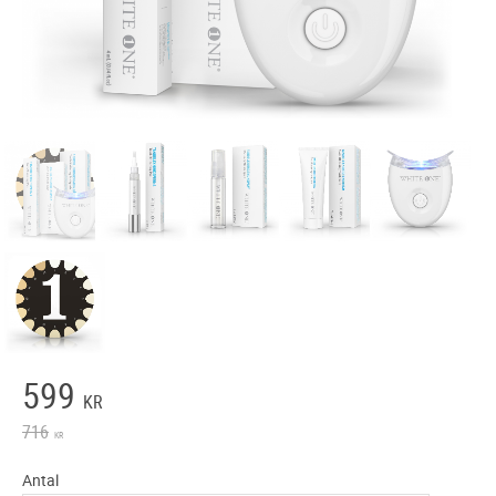
Nedsat pris:
599
KR
Original pris:
716
KR
Antal