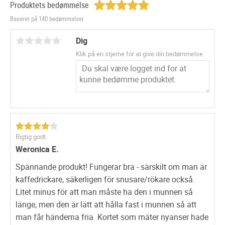
Produktets bedømmelse
•
1 tandblegning tandpasta
Baseret på 140 bedømmelser.
•
1 tandkort
Dig
Sådan bruges:
Klik på en stjerne for at give din bedømmelse
I 14 dage bruger du først tandblegningspennen sammen
med Blue Light Plasma Light for at få et rigtig godt
tandblegningsresultat. I løbet af og efter denne 14-dages
periode skal du bruge
tandblegning
og
tandblegning
til at
holde tænderne hvide i ekstra lang tid efter din
behandling. Mål derefter hvor mange nuancer hvidere
tænder du har med dit tandkort.
Rigtig godt
Weronica E.
Spännande produkt! Fungerar bra - särskilt om man är
kaffedrickare, säkerligen för snusare/rökare också.
Litet minus för att man måste ha den i munnen så
länge, men den är lätt att hålla fast i munnen så att
man får händerna fria. Kortet som mäter nyanser hade