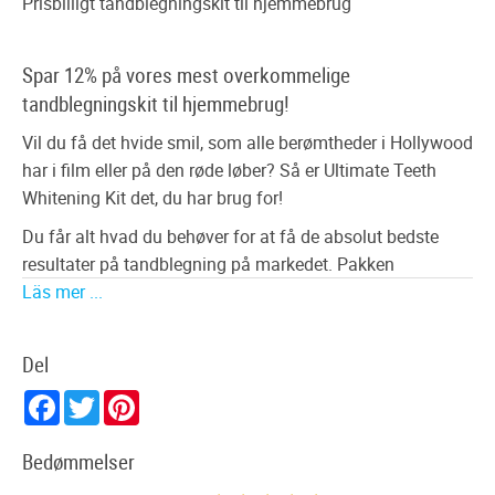
Prisbilligt tandblegningskit til hjemmebrug
Spar 12% på vores mest overkommelige
tandblegningskit til hjemmebrug!
Vil du få det hvide smil, som alle berømtheder i Hollywood
har i film eller på den røde løber? Så er Ultimate Teeth
Whitening Kit det, du har brug for!
Du får alt hvad du behøver for at få de absolut bedste
resultater på tandblegning på markedet. Pakken
indeholder flere af vores populære
Läs mer ...
tandblegningsprodukter, hvor du sparer så meget som
12% i stedet for at købe produkterne separat.
Del
Alt dette er inkluderet i Ultimate:
Facebook
Twitter
Pinterest
•
1. tandblegningspenn
•
1. blå lys plasma lys
Bedømmelser
•
1. tandblegning spray