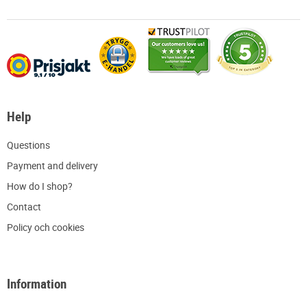
Help
Q
uestions
P
ayment and delivery
H
ow do I shop?
C
ontact
Policy och cookies
Information