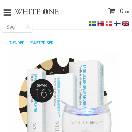
0
KR
TÆNDER
PAKETPRISER
SPAR
16
%