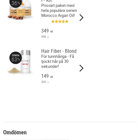
36
%
Prisvärt paket med
hela populära serien
Morocco Argan Oil!
349
KR
549
KR
Hair Fiber - Blond
För tunnhåriga - Få
SPARA
63
%
tjockt hår på 30
sekunder!
149
KR
399
KR
Omdömen