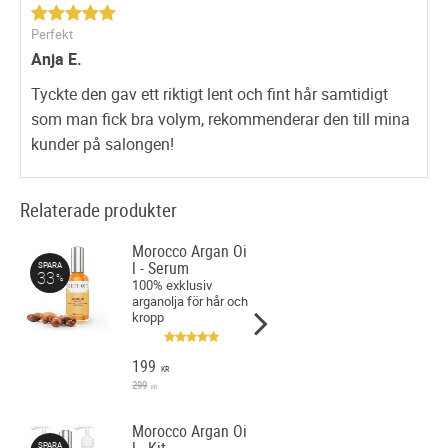
Perfekt
Anja E.
Tyckte den gav ett riktigt lent och fint hår samtidigt
som man fick bra volym, rekommenderar den till mina
kunder på salongen!
Relaterade produkter
Morocco Argan Oi
l - Serum
SPARA
33
%
100% exklusiv
arganolja för hår och
kropp
199
KR
299
KR
Morocco Argan Oi
l - Kit
SPARA