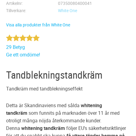
Artikelnr
07350080400041
Tillverkare
White One
Visa alla produkter från White One
29 Betyg
Ge ett omdöme!
Tandblekningstandkräm
Tandkräm med tandblekningseffekt
Detta är Skandinaviens med sålda
whitening
tandkräm
som funnits på marknaden över 11 år med
otroligt många nöjda återkommande kunder.
Denna
whitening tandkräm
följer EU's säkerhetsriktlinjer
för att du snabbt ska kunna
få
vitare tänder hemma
på