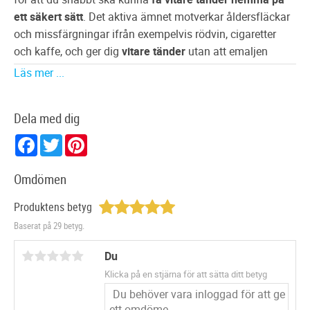
ett säkert sätt
. Det aktiva ämnet motverkar åldersfläckar
och missfärgningar ifrån exempelvis rödvin, cigaretter
och kaffe, och ger dig
vitare tänder
utan att emaljen
skadas.
Läs mer ...
Fördelar:
1. Populär tandblekningsprodukt ifrån känt varumärke
Dela med dig
2. Följer EU's säkerhetsrestriktioner - Säker mot dina
Facebook
Twitter
Pinterest
tänder och dess emalj
3. Snabba synliga resultat
Omdömen
4. Snabb leverans
Produktens betyg
En tandblekningstandkräm innehåller allt du behöver
Baserat på 29 betyg.
för att enkelt kunna bleka tänderna hemma och skaffa
dig ett vackert vitt leende på 14 dagar.
Du
Klicka på en stjärna för att sätta ditt betyg
Så här gör du:
1. Byt ut din gamla tandkräm och borsta dina tänder med