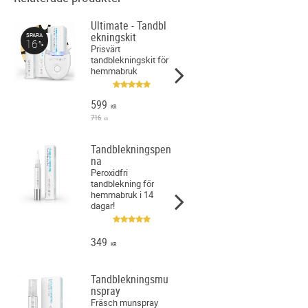
Ultimate - Tandbl
ekningskit
SPARA
16
%
Prisvärt
tandblekningskit för
hemmabruk
599
KR
716
KR
Tandblekningspen
na
Peroxidfri
tandblekning för
hemmabruk i 14
dagar!
349
KR
Tandblekningsmu
nspray
Fräsch munspray