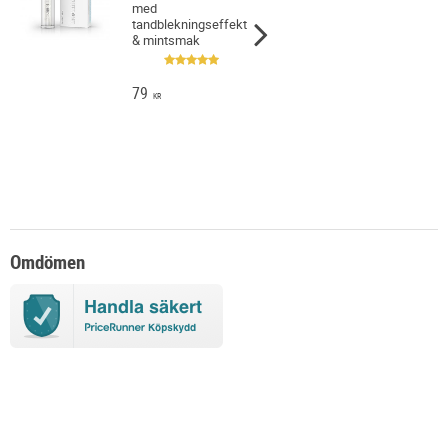
med
tandblekningseffekt
& mintsmak
79
KR
Omdömen