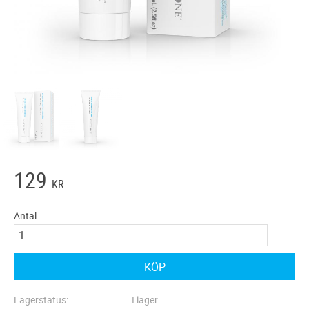
129
KR
Antal
KÖP
Lagerstatus
I lager