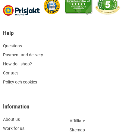
Help
Q
uestions
P
ayment and delivery
H
ow do I shop?
C
ontact
Policy och cookies
Information
About us
Affilliate
W
ork for us
Sitemap