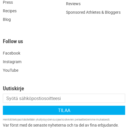
Press
R
eviews
Recipes
Sponsored Athletes & Bloggers
Blog
Follow us
Facebook
Instagram
YouTube
Uutiskirje
TILAA
Henkilötietojasi käsitellään
yksityisyydensuojaa koskevien periaatteidemme
mukaisesti.