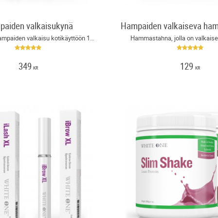
aiden valkaisukynä
Peroksiditon hampaiden valkaisu kotikäyttöön 14 päivän ajan!
Hammastahna, jolla on valkaise
349
129
KR
KR