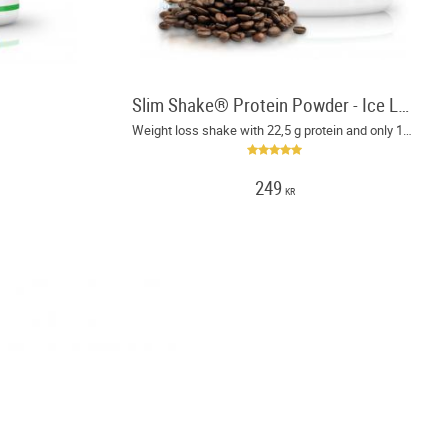
Slim Shake® Protein Powder - Ice Latte
Weight loss shake with 22,5 g protein and only 130 kcal per serving
249
KR