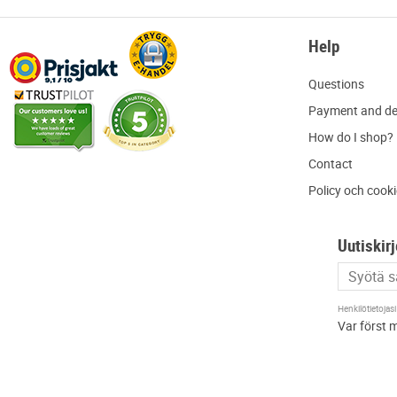
Help
Q
uestions
P
ayment and de
H
ow do I shop?
C
ontact
Policy och cook
Uutiskirj
Henkilötietojasi