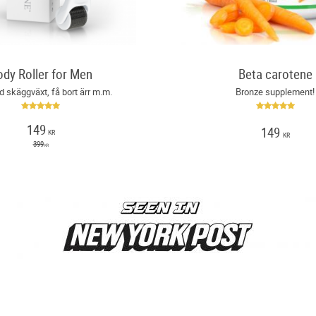
ody Roller for Men
Beta carotene
d skäggväxt, få bort ärr m.m.
Bronze supplement!
149
149
KR
KR
399
KR