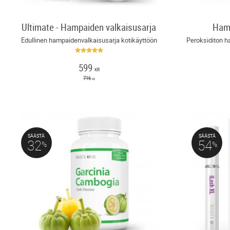
Ultimate - Hampaiden valkaisusarja
Hamp
Edullinen hampaidenvalkaisusarja kotikäyttöön
599
KR
716
KR
SÄÄSTÄ
SÄÄSTÄ
32
54
%
%