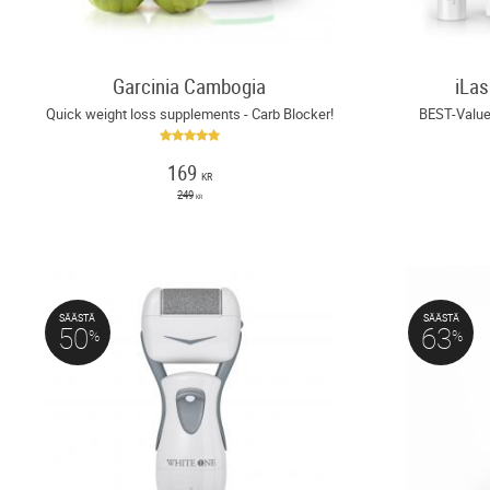
Garcinia Cambogia
iLas
Quick weight loss supplements - Carb Blocker!
BEST-Value
169
KR
249
KR
SÄÄSTÄ
SÄÄSTÄ
50
63
%
%