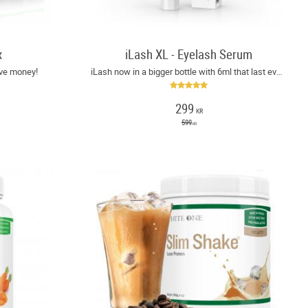
x
iLash XL - Eyelash Serum
ave money!
iLash now in a bigger bottle with 6ml that last even longer!
299
KR
599
KR