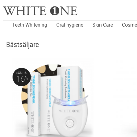
Teeth Whitening
Oral hygiene
Skin Care
Cosme
Bästsäljare
SÄÄSTÄ
16
%