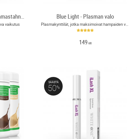
Hampaiden valkaiseva hammastahna Valkaiseva hammastahna
Blue Light - Plasman valo
va vaikutus
Plasmakynttilät, jotka maksimoivat hampaiden valkaiseva vaikutus!
149
KR
SÄÄSTÄ
50
%