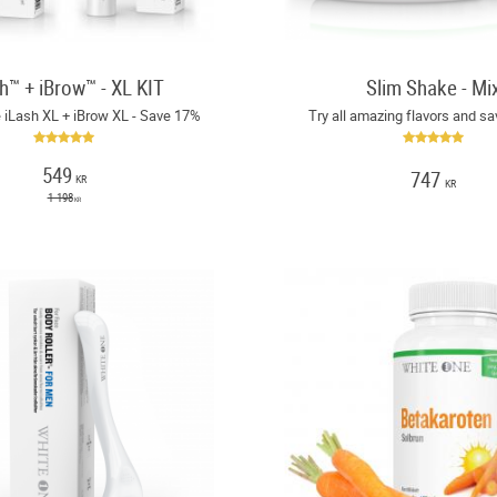
h™ + iBrow™ - XL KIT
Slim Shake - Mi
 iLash XL + iBrow XL - Save 17%
Try all amazing flavors and s
549
747
KR
KR
1 198
KR