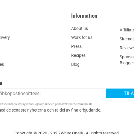
Information
About us
Affilliat
livery
W
ork for us
Sitema
Press
R
eview
Recipes
Sponsor
Blogger
ies
Blog
e
TIL
 käsitellään
yksityisyydensuojaa koskevien periaatteidemme
mukaisesti.
Copyright © 2020 - 2025 White One® - All rights reserved.