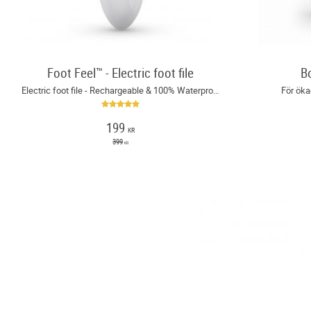
Foot Feel™ - Electric foot file
B
Electric foot file - Rechargeable & 100% Waterproof!
För öka
199
KR
399
KR