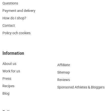
Q
uestions
P
ayment and delivery
H
ow do I shop?
C
ontact
Policy och cookies
Information
About us
Affilliate
W
ork for us
Sitemap
Press
R
eviews
Recipes
Sponsored Athletes & Bloggers
Blog