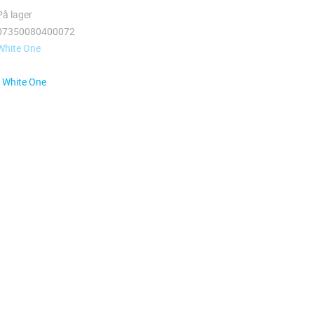
På lager
07350080400072
White One
a White One