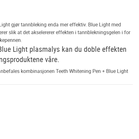
Light gjør tannbleking enda mer effektiv. Blue Light med
er slik at det akselererer effekten i tannblekningsgelen i for
ekepennen.
Blue Light plasmalys kan du doble effekten
ingsproduktene våre.
 anbefales kombinasjonen Teeth Whitening Pen + Blue Light
ue Light:
nder batteriet
 tennene med tannblekepennen vår
nterest
g motstå tennene i omtrent 30 minutter.
r om dagen i 14 dager for best resultat!