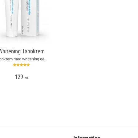
Whitening Tannkrem
Tannkrem med whitening gel for raske bleking av tenner!
129
KR