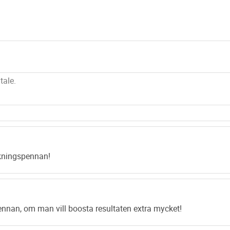
Blue Light plasm
og tannbleking, m
også se bedre res
Blue Light funger
tannblekingsproduk
Med Blue light in
Første BlueLight
2 stk 3v batterier
MERK. Tannblekepe
men kjøpes separ
kningspennan!
ennan, om man vill boosta resultaten extra mycket!