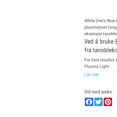
White One's Blue 
plasmalyset funger
eksempel tannbl
Ved å bruke 
fra tannblek
For best resultat
Plasma Light.
Läs mer ...
Slik bruker du Bl
1. Fjern plasten u
Del med andre
2. Pensle gel på
Facebook
Twitter
Pi
3. Slå på lyset o
4. Gjenta 2 gange