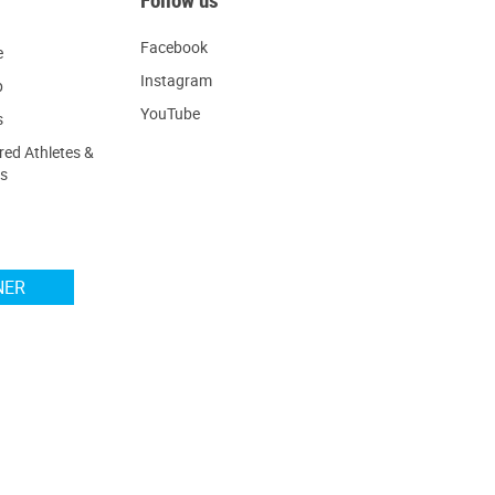
Follow us
Facebook
e
Instagram
p
YouTube
s
ed Athletes &
s
NER