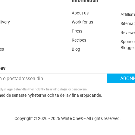
Information
About us
Affilliat
livery
W
ork for us
Sitema
Press
R
eview
Recipes
Sponsor
Blogger
ies
Blog
rev
ABON
ysninger behandles i henhold til våre
retningslinjer for personvern
.
Copyright © 2020 - 2025 White One® - All rights reserved.