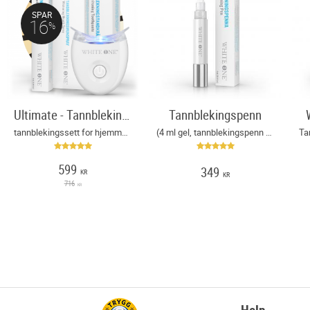
SPAR
16
%
Ultimate - Tannblekingssett
Tannblekingspenn
tannblekingssett for hjemmebruk!
(4 ml gel, tannblekingspenn med mintsmak, peroksidfri
599
349
KR
KR
716
KR