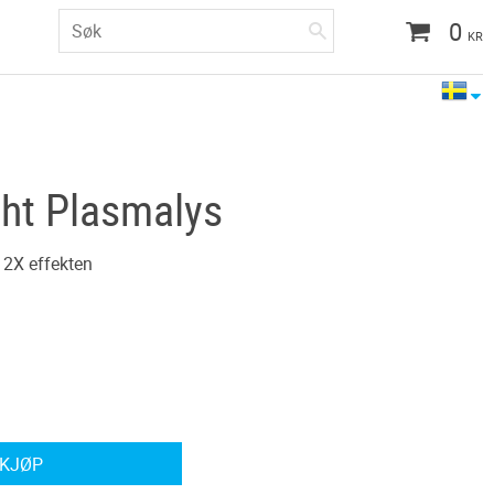
0
KR
ght Plasmalys
 2X effekten
KJØP