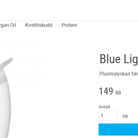
rgan Oil
Kosttilskudd
Protein
Blue Li
Plasmalyskan før
149
KR
Antall
stk.